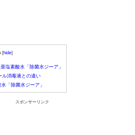
s
[
hide
]
次亜塩素酸水「除菌水ジーア」
ール消毒液との違い
酸水「除菌水ジーア」
スポンサーリンク