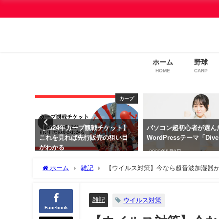
ホーム
野球
HOME
CARP
わんこ
カープ
見】わん
【2024年カープ観戦チケット】
パソコン超初心者が選ん
おすすめ
これを見れば先行販売の狙い目
WordPressテーマ「Dive
がわかる
2023年5月9日
2024年1月21日
ホーム
雑記
【ウイルス対策】今なら超音波加湿器が
雑記
ウイルス対策
Facebook