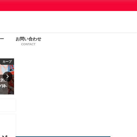
ー
お問い合わせ
CONTACT
カープ
わんこ
観戦
技的チ
わんこ同伴の旅を楽しむための
【2024年カープ観戦チケッ
グ枠-
アドバイス
JCBセリーグ枠先行販売に
る方法
2019年4月5日
2024年1月22日