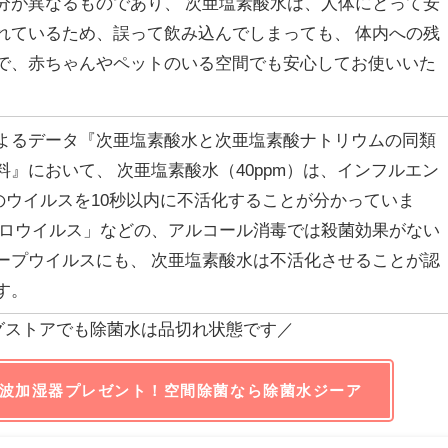
分が異なるものであり、 次亜塩素酸水は、人体にとって安
れているため、誤って飲み込んでしまっても、 体内への残
で、赤ちゃんやペットのいる空間でも安心してお使いいた
よるデータ『次亜塩素酸水と次亜塩素酸ナトリウムの同類
料』において、 次亜塩素酸水（40ppm）は、インフルエン
等のウイルスを10秒以内に不活化することが分かっていま
ノロウイルス」などの、アルコール消毒では殺菌効果がない
ープウイルスにも、 次亜塩素酸水は不活化させることが認
す。
グストアでも除菌水は品切れ状態です／
波加湿器プレゼント！空間除菌なら除菌水ジーア