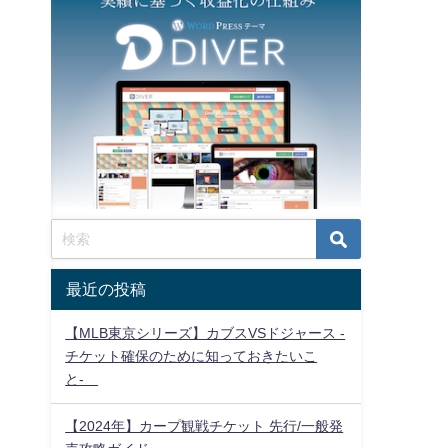
最近の投稿
【MLB東京シリーズ】カブスVSドジャース -
チケット確保のために知っておきたいこ
と-
【2024年】カープ観戦チケット 先行/一般発