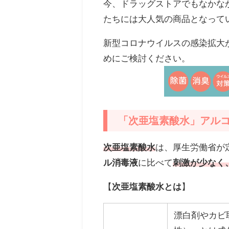
今、ドラッグストアでもなかな
たちには大人気の商品となって
新型コロナウイルスの感染拡大
めにご検討ください。
「次亜塩素酸水」アル
次亜塩素酸水
は、厚生労働省が
ル消毒液
に比べて
刺激が少なく
【
次亜塩素酸水とは
】
漂白剤やカビ