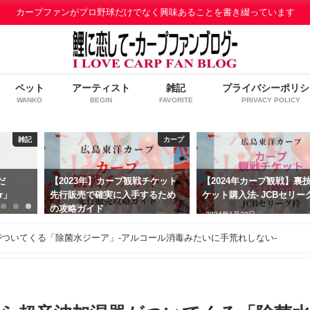
カープファンがプロ野球だけでなく興味あることを書き綴っています
ペット
アーティスト
雑記
プライバシーポリシ
WANKO
BEGIN
FAVORITE
PRIVACY POLICY
雑記
カープ
だ
【2023年】カープ観戦チケット
【2024年カープ観戦】裏
r」
先行販売で確実に入手するため
ケット購入法- JCBセリー
の攻略ガイド
2024年1月20日
2023年1月18日
ついてくる「除菌水ジーア」-アルコール消毒みたいに手荒れしない-