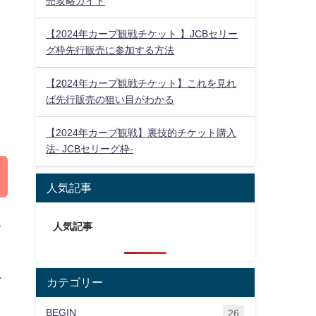
売攻略ガイド
【2024年カープ観戦チケット 】JCBセリー
グ枠先行販売に参加する方法
【2024年カープ観戦チケット】これを見れ
ば先行販売の狙い目がわかる
【2024年カープ観戦】裏技的チケット購入
法- JCBセリーグ枠-
人気記事
っ
人気記事
介
カテゴリー
BEGIN
26