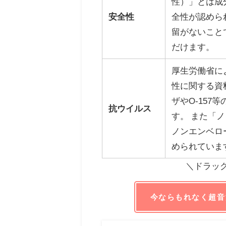
性）」とは成
安全性
全性が認めら
留がないこと
だけます。
厚生労働省に
性に関する資
ザやO-157
抗ウイルス
す。 また「
ノンエンベロ
められていま
＼ドラッ
今ならもれなく超音