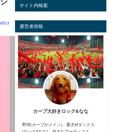
水ジ
サイト内検索
k0513
運営者情報
カープ大好きロック&なな
野球(カープがメイン)、愛犬Mダックス
(ロック&なな)、好きなアーティスト