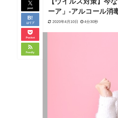
【ウイルス対策】今な
post
ーア」-アルコール消
2020年4月10日
4分30秒
はてブ
Pocket
Feedly