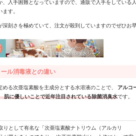
か、入手困難となっていますので、通販で入手をしている
います。
が深刻さを極めていて、注文が殺到していますのでぜひお
コール消毒液との違い
定める次亜塩素酸を主成分とする水溶液のことで、
アルコ
、 肌に優しいことで近年注目されている除菌消臭水
です。
取りとして有名な「次亜塩素酸ナトリウム（アルカリ