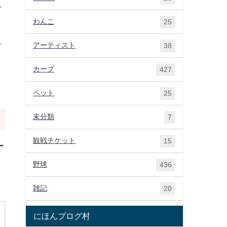
人
わんこ
25
早
アーティスト
38
カープ
427
ペット
25
未分類
7
観戦チケット
15
ー
野球
436
雑記
20
にほんブログ村