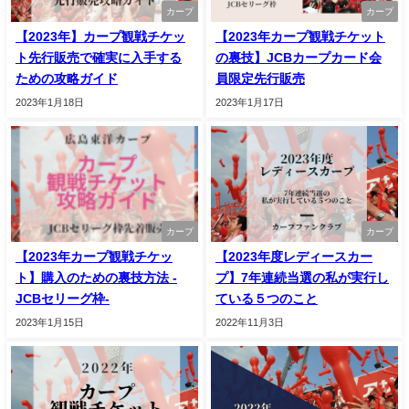
カープ
カープ
【2023年】カープ観戦チケッ
【2023年カープ観戦チケット
ト先行販売で確実に入手する
の裏技】JCBカープカード会
ための攻略ガイド
員限定先行販売
2023年1月18日
2023年1月17日
カープ
カープ
【2023年カープ観戦チケッ
【2023年度レディースカー
ト】購入のための裏技方法 -
プ】7年連続当選の私が実行し
JCBセリーグ枠-
ている５つのこと
2023年1月15日
2022年11月3日