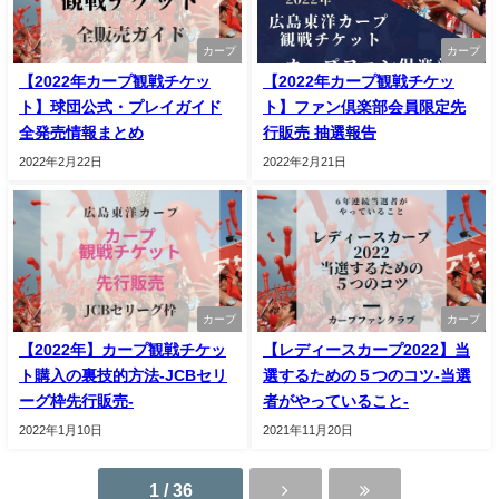
カープ
カープ
【2022年カープ観戦チケッ
【2022年カープ観戦チケッ
ト】球団公式・プレイガイド
ト】ファン倶楽部会員限定先
全発売情報まとめ
行販売 抽選報告
2022年2月22日
2022年2月21日
カープ
カープ
【2022年】カープ観戦チケッ
【レディースカープ2022】当
ト購入の裏技的方法-JCBセリ
選するための５つのコツ-当選
ーグ枠先行販売-
者がやっていること-
2022年1月10日
2021年11月20日
1 / 36