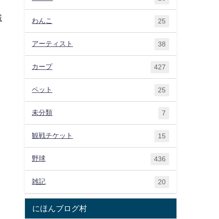
減
わんこ
25
アーティスト
38
カープ
427
ペット
25
未分類
7
観戦チケット
15
野球
436
雑記
20
にほんブログ村