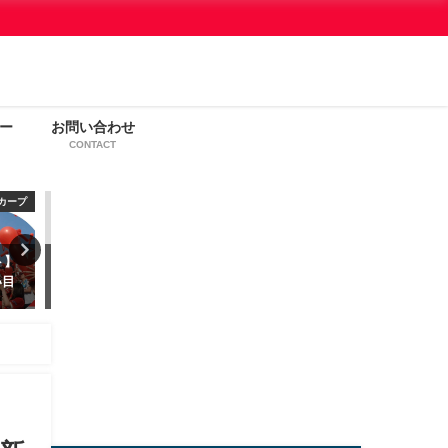
ー
お問い合わせ
CONTACT
わんこ
雑記
】わん
パソコン超初心者が選んだ
【2023年】カープ観戦チケ
すすめ
WordPressテーマ「Diver」
先行販売で確実に入手する
の攻略ガイド
2023年5月9日
2023年1月18日