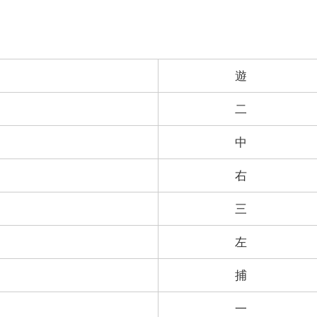
遊
二
中
右
三
左
捕
一