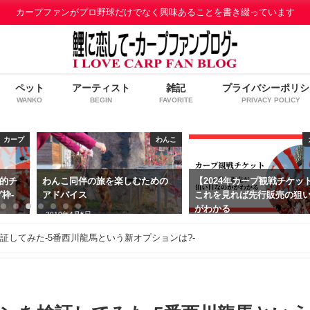
カープファンがプロ野球だけでなく興味あることを書き綴っています
ペット
アーティスト
雑記
プライバシーポリシ
WANKO
BEGIN
FAVORITE
PRIVACY POLICY
わんこ
カープ
ための
【2024年カープ観戦チケット】
【わんこ飼い主さん必見
これを見れば先行販売の狙い目
こ散歩うんち処理袋 お
がわかる
ベスト3
2024年1月21日
2019年12月21日
証してみた-5番西川龍馬という新オプションは?-