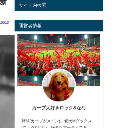
新
サイト内検索
k0513
運営者情報
カープ大好きロック&なな
野球(カープがメイン)、愛犬Mダックス
(ロック&なな)、好きなアーティスト