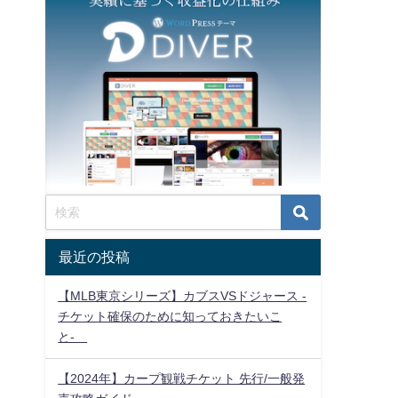
最近の投稿
【MLB東京シリーズ】カブスVSドジャース -
チケット確保のために知っておきたいこ
と-
【2024年】カープ観戦チケット 先行/一般発