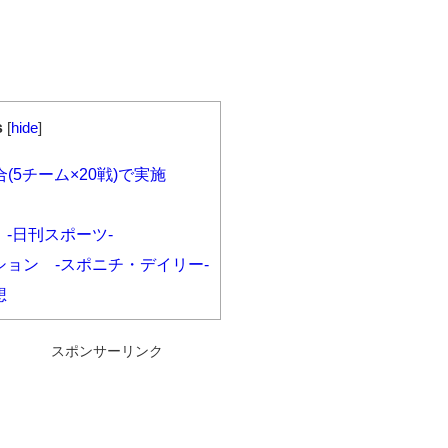
s
[
hide
]
(5チーム×20戦)で実施
-日刊スポーツ-
ョン -スポニチ・デイリー-
想
スポンサーリンク