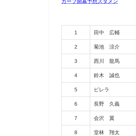
カープ開幕予想スタメン
1
田中 広輔
2
菊池 涼介
3
西川 龍馬
4
鈴木 誠也
5
ピレラ
6
長野 久義
7
会沢 翼
8
堂林 翔太