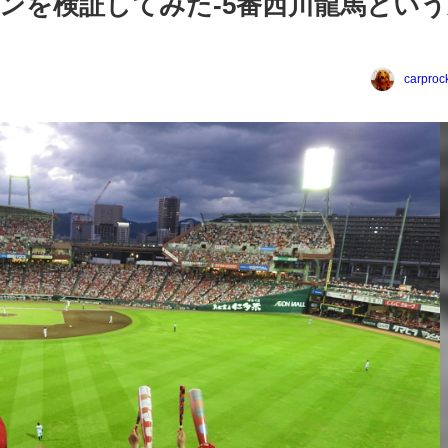
ンを検証してみた-5番西川龍馬という
carproc