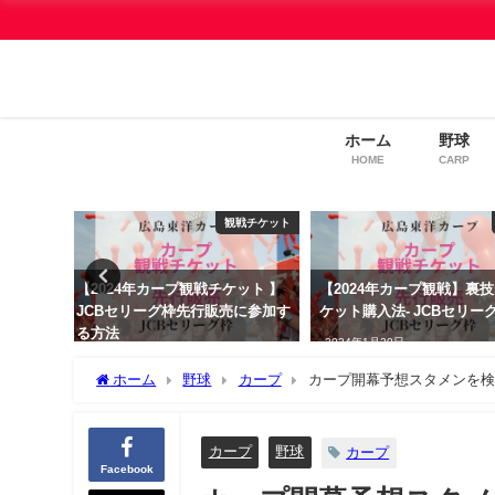
ホーム
野球
HOME
CARP
観戦チケット
カープ
ケット 】
【2024年カープ観戦】裏技的チ
わんこ同伴の旅を楽しむ
売に参加す
ケット購入法- JCBセリーグ枠-
アドバイス
2024年1月20日
2019年4月5日
ホーム
野球
カープ
カープ開幕予想スタメンを検
カープ
野球
カープ
Facebook