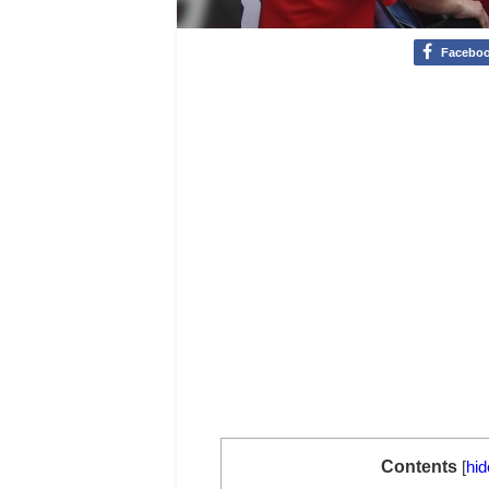
Facebo
Contents
[
hid