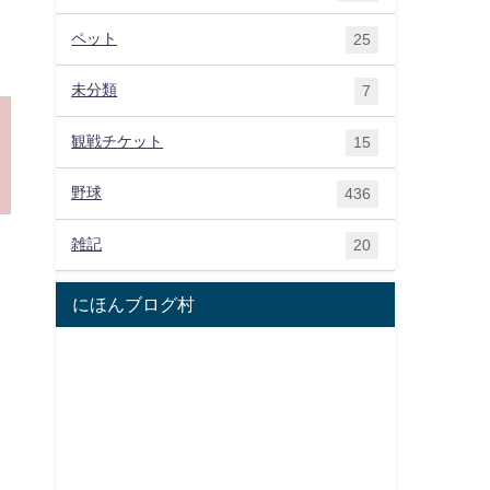
ペット
25
未分類
7
観戦チケット
15
野球
436
雑記
20
にほんブログ村