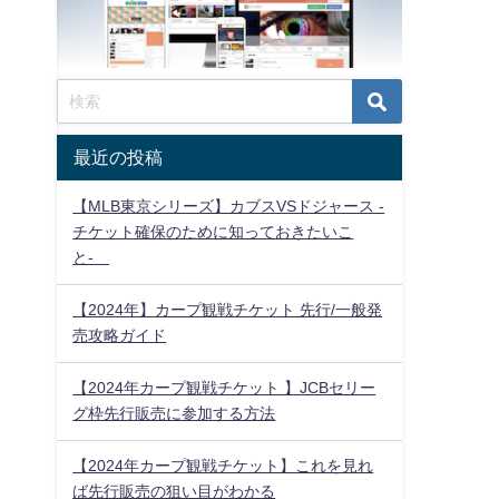
最近の投稿
【MLB東京シリーズ】カブスVSドジャース -
チケット確保のために知っておきたいこ
と-
【2024年】カープ観戦チケット 先行/一般発
売攻略ガイド
【2024年カープ観戦チケット 】JCBセリー
グ枠先行販売に参加する方法
【2024年カープ観戦チケット】これを見れ
ば先行販売の狙い目がわかる