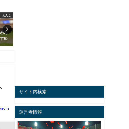
わんこ
カープ
観戦
ための
【2023年】カープ観戦チケット
【2024年カープ観戦チケッ
先行販売で確実に入手するため
JCBセリーグ枠先行販売に
の攻略ガイド
る方法
2023年1月18日
2024年1月22日
ト
サイト内検索
k0513
運営者情報