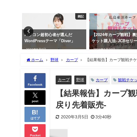
雑記
カープ
んだ
【2024年カープ観戦】裏技的チ
【2024年カープ観戦チ
er」
ケット購入法- JCBセリーグ枠-
これを見れば先行販売の
がわかる
2024年1月20日
2024年1月21日
ホーム
野球
カープ
【結果報告】カープ観戦チケ
カープ
野球
カープ
観戦チケ
Facebook
【結果報告】カープ観
post
戻り先着販売-
2020年3月5日
3分40秒
はてブ
Pocket