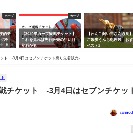
カープ
わんこ
ケット】
【わんこ飼い主さん必見】わん
わんこ同伴の旅を楽しむ
狙い目
こ散歩うんち処理袋 おすすめ
アドバイス
ベスト3
2019年4月5日
2019年12月21日
ット -3月4日はセブンチケット戻り先着販売-
ット
戦チケット -3月4日はセブンチケッ
carproc