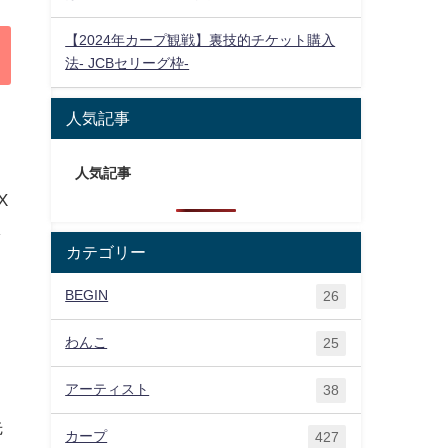
【2024年カープ観戦】裏技的チケット購入
法- JCBセリーグ枠-
人気記事
人気記事
X
し
カテゴリー
BEGIN
26
わんこ
25
アーティスト
38
先
カープ
427