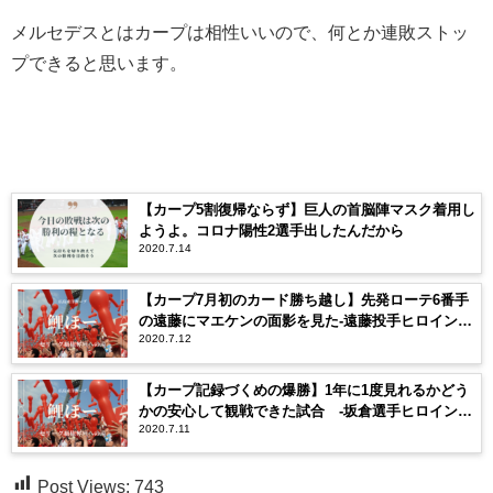
メルセデスとはカープは相性いいので、何とか連敗ストッ
プできると思います。
【カープ5割復帰ならず】巨人の首脳陣マスク着用し
ようよ。コロナ陽性2選手出したんだから
2020.7.14
【カープ7月初のカード勝ち越し】先発ローテ6番手
の遠藤にマエケンの面影を見た-遠藤投手ヒロイン全
2020.7.12
文掲載-
【カープ記録づくめの爆勝】1年に1度見れるかどう
かの安心して観戦できた試合 ‐坂倉選手ヒロイン全
2020.7.11
文掲載-
Post Views:
743