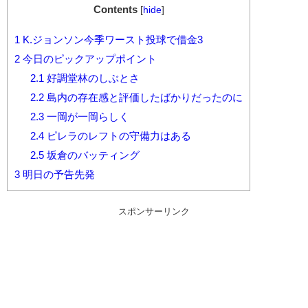
Contents
[
hide
]
1
K.ジョンソン今季ワースト投球で借金3
2
今日のピックアップポイント
2.1
好調堂林のしぶとさ
2.2
島内の存在感と評価したばかりだったのに
2.3
一岡が一岡らしく
2.4
ピレラのレフトの守備力はある
2.5
坂倉のバッティング
3
明日の予告先発
スポンサーリンク