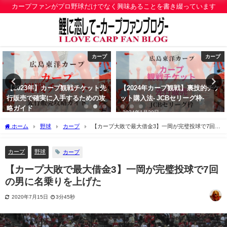
カープファンがプロ野球だけでなく興味あることを書き綴っています
カープ
わんこ
【2024年カープ観戦】裏技的チケ
【わんこ飼い主さん必見】わんこ
ット購入法- JCBセリーグ枠-
散歩うんち処理袋 おすすめベス
ト3
2024年1月20日
2019年12月21日
ホーム
野球
カープ
【カープ大敗で最大借金3】一岡が完璧投球で7回の
男に名乗りを上げた
カープ
野球
カープ
【カープ大敗で最大借金3】一岡が完璧投球で7回
の男に名乗りを上げた
2020年7月15日
3分45秒