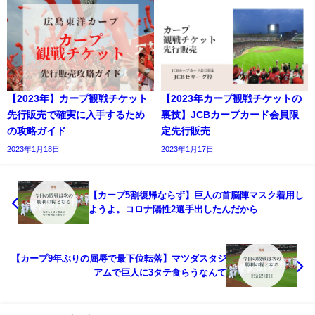
【2023年】カープ観戦チケット
【2023年カープ観戦チケットの
先行販売で確実に入手するため
裏技】JCBカープカード会員限
の攻略ガイド
定先行販売
2023年1月18日
2023年1月17日
【カープ5割復帰ならず】巨人の首脳陣マスク着用し
ようよ。コロナ陽性2選手出したんだから
【カープ9年ぶりの屈辱で最下位転落】マツダスタジ
アムで巨人に3タテ食らうなんて