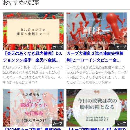
おすすめの記事
カープ
カープ
【楽天のあくなき戦力補強】DJ.
カープ大瀬良２試合連続完投勝
ジョンソン投手 楽天へ金銭ト
利[ヒーローインタビュー全
レード
文] -またも三好が超絶プレーで
DJ.ジョンソン投手 楽天へ金銭トレード
カープ大瀬良２試合連続完投勝利 前日の
楽天のあくなき戦力補強 ちょっとびっく
巨人戦を引き分けたもやもや感を、エース
救う-
りのニュースが飛び込んできました。 今
大瀬良がすっきりさせてくれました。 立
年新加入したばかりのD...
ち上がりから素晴らしい投球...
カープ
カープ
【2024年カープ観戦】裏技的チ
【カープ5割復帰ならず】不調で