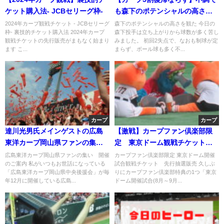
ケット購入法- JCBセリーグ枠-
も森下のポテンシャルの高さを
感じた試合
2024年カープ観戦チケット - JCBセリーグ
森下のポテンシャルの高さを観た 今日の
枠- 裏技的チケット購入法 2024年カープ
森下投手は立ち上がりから球数が多く苦し
観戦チケットの先行販売がまもなく始まり
みました。 初回2失点で、なおも制球が定
ます こ...
まらず、ボール球も多く不...
カープ
カープ
達川光男氏メインゲストの広島
【激戦】カープファン倶楽部限
東洋カープ岡山県ファンの集い
定 東京ドーム観戦チケット先
開催のご案内
行抽選販売
広島東洋カープ岡山県ファンの集い 開催
カープファン倶楽部限定 東京ドーム開催
のご案内 私がいつもお世話になっている
試合観戦チケット 先行抽選販売 久しぶ
「広島東洋カープ岡山県中央後援会」が毎
りにカープファン倶楽部特典の1つ「東京
年12月に開催している広島...
ドーム開催試合(8月～9月...