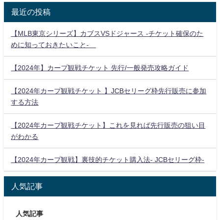
最近の投稿
【MLB東京シリーズ】カブスVSドジャース -チケット確保のた
めに知っておきたいこと-
【2024年】カープ観戦チケット 先行/一般発売攻略ガイド
【2024年カープ観戦チケット 】JCBセリーグ枠先行販売に参加
する方法
【2024年カープ観戦チケット】これを見れば先行販売の狙い目
がわかる
【2024年カープ観戦】裏技的チケット購入法- JCBセリーグ枠-
人気記事
人気記事