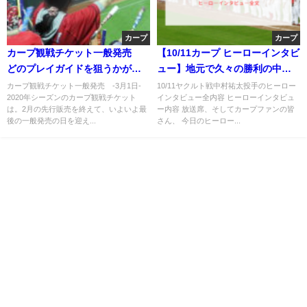
カープ
カープ
カープ観戦チケット一般発売
【10/11カープ ヒーローインタビ
どのプレイガイドを狙うかが勝
ュー】地元で久々の勝利の中村
負の分かれ目(イープラス・ロー
祐太投手
カープ観戦チケット一般発売 -3月1日-
10/11ヤクルト戦中村祐太投手のヒーロー
2020年シーズンのカープ観戦チケット
インタビュー全内容 ヒーローインタビュ
チケ・チケットぴあ)
は。2月の先行販売を終えて、いよいよ最
ー内容 放送席、そしてカープファンの皆
後の一般発売の日を迎え...
さん、 今日のヒーロー...