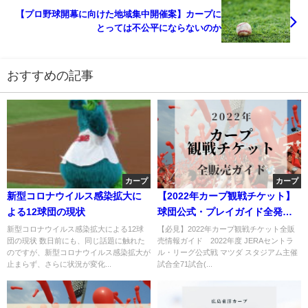
【プロ野球開幕に向けた地域集中開催案】カープに
とっては不公平にならないのか
おすすめの記事
カープ
カープ
新型コロナウイルス感染拡大に
【2022年カープ観戦チケット】
よる12球団の現状
球団公式・プレイガイド全発売
情報まとめ
新型コロナウイルス感染拡大による12球
【必見】2022年カープ観戦チケット全販
団の現状 数日前にも、同じ話題に触れた
売情報ガイド 2022年度 JERAセントラ
のですが、新型コロナウイルス感染拡大が
ル・リーグ公式戦 マツダ スタジアム主催
止まらず、さらに状況が変化...
試合全71試合(...