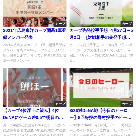
カープ
カープ
2021年広島東洋カープ開幕1軍登
カープ先発投手予想 ‐4月27日～5
録メンバー発表
月2日- [対戦相手の先発予想あ
り]
2021年広島東洋カープ 1軍出場選手登録
カープ先発投手予想 -2021年4月27日～5月
メンバー発表 2021年シーズンがいよいよ
2日- カープの先発予想をしています。 今
明日開幕します。 そして、開幕1軍の出場
回は、4月27日～29日の対DeNA3連戦、30
選手登録メンバー...
日...
カープ
カープ
【カープ4位浮上に望み】4位
8/26対DeNA戦【今日のヒーロ
DeNAにゲーム差0.5で明日の最
ー】8回好投の野村投手のヒーロ
終戦へ
ーインタビュー全文
カープ4位浮上に望みDeNAにゲーム差0.5
8/26対DeNA戦 今日のヒーロー 野村投
に詰め寄る 鈴木誠也 5年連続3割25本達成
手とのインタビュー全内容 ヒーローイ
カープファンにとって今日の最大の注目
ンタビュー内容 それではヒーローインタ