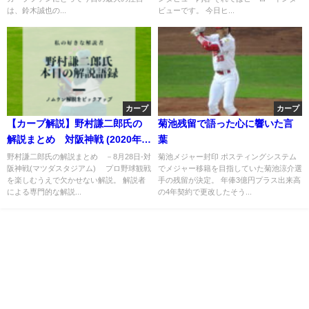
は、鈴木誠也の...
ビューです。 今日ヒ...
カープ
カープ
【カープ解説】野村謙二郎氏の
菊池残留で語った心に響いた言
解説まとめ 対阪神戦 (2020年8
葉
月28日)
野村謙二郎氏の解説まとめ －8月28日-対
菊池メジャー封印 ポスティングシステム
阪神戦(マツダスタジアム) プロ野球観戦
でメジャー移籍を目指していた菊池涼介選
を楽しむうえで欠かせない解説。 解説者
手の残留が決定。 年俸3億円プラス出来高
による専門的な解説...
の4年契約で更改したそう...