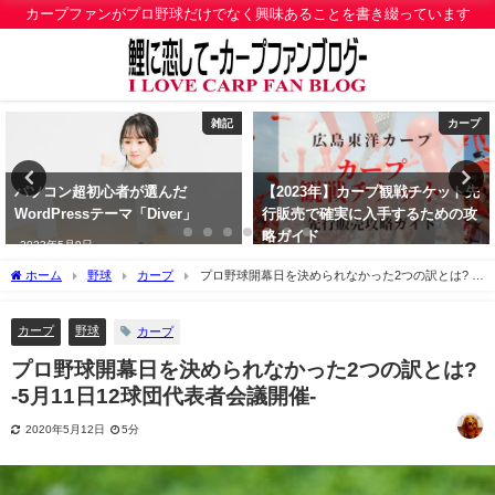
カープファンがプロ野球だけでなく興味あることを書き綴っています
雑記
カープ
パソコン超初心者が選んだ
【2023年】カープ観戦チケット先
WordPressテーマ「Diver」
行販売で確実に入手するための攻
略ガイド
2023年5月9日
2023年1月18日
ホーム
野球
カープ
プロ野球開幕日を決められなかった2つの訳とは? -5
月11日12球団代表者会議開催-
カープ
野球
カープ
プロ野球開幕日を決められなかった2つの訳とは?
-5月11日12球団代表者会議開催-
2020年5月12日
5分