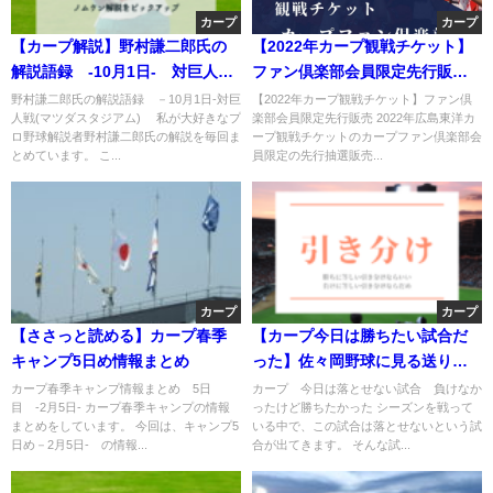
カープ
カープ
【カープ解説】野村謙二郎氏の
【2022年カープ観戦チケット】
解説語録 -10月1日- 対巨人戦
ファン倶楽部会員限定先行販売
(マツダスタジアム)
抽選報告
野村謙二郎氏の解説語録 －10月1日-対巨
【2022年カープ観戦チケット】ファン倶
人戦(マツダスタジアム) 私が大好きなプ
楽部会員限定先行販売 2022年広島東洋カ
ロ野球解説者野村謙二郎氏の解説を毎回ま
ープ観戦チケットのカープファン倶楽部会
とめています。 こ...
員限定の先行抽選販売...
カープ
カープ
【ささっと読める】カープ春季
【カープ今日は勝ちたい試合だ
キャンプ5日め情報まとめ
った】佐々岡野球に見る送りバ
ントは堅実な戦略というより弱
カープ春季キャンプ情報まとめ 5日
カープ 今日は落とせない試合 負けなか
目 -2月5日- カープ春季キャンプの情報
ったけど勝ちたかった シーズンを戦って
気にしか見えない
まとめをしています。 今回は、キャンプ5
いる中で、この試合は落とせないという試
日め－2月5日- の情報...
合が出てきます。 そんな試...