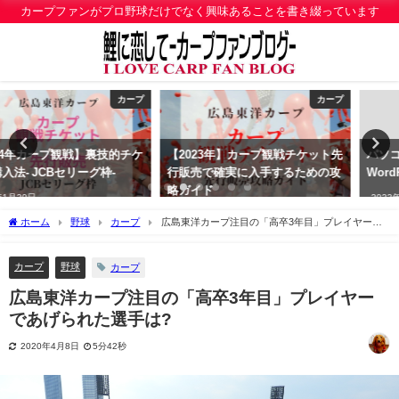
カープファンがプロ野球だけでなく興味あることを書き綴っています
カープ
雑記
【2023年】カープ観戦チケット先
パソコン超初心者が選んだ
行販売で確実に入手するための攻
WordPressテーマ「Diver」
略ガイド
2023年5月9日
2023年1月18日
ホーム
野球
カープ
広島東洋カープ注目の「高卒3年目」プレイヤーで
あげられた選手は?
カープ
野球
カープ
広島東洋カープ注目の「高卒3年目」プレイヤー
であげられた選手は?
2020年4月8日
5分42秒