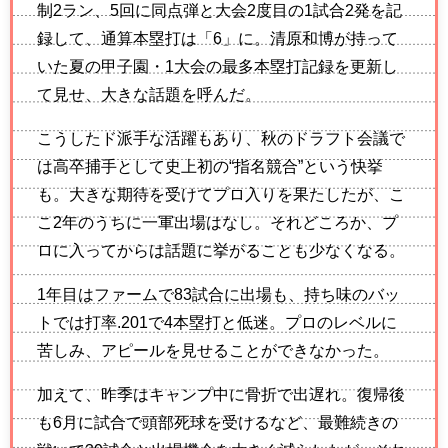
制2ラン、5回に同点弾と大会2度目の1試合2発を記
録して、通算本塁打は「6」に。清原和博が持って
いた夏の甲子園・1大会の最多本塁打記録を更新し
て見せ、大きな話題を呼んだ。
こうしたド派手な活躍もあり、秋のドラフト会議で
は高卒捕手として史上初の“指名競合”という快挙
も。大きな期待を受けてプロ入りを果たしたが、こ
こ2年のうちに一軍出場はなし。それどころか、プ
ロに入ってからは話題に挙がることも少なくなる。
1年目はファームで83試合に出場も、持ち味のバッ
トでは打率.201で4本塁打と低迷。プロのレベルに
苦しみ、アピールを見せることができなかった。
加えて、昨季はキャンプ中に骨折で出遅れ。復帰後
も6月に試合で頭部死球を受けるなど、最難続きの