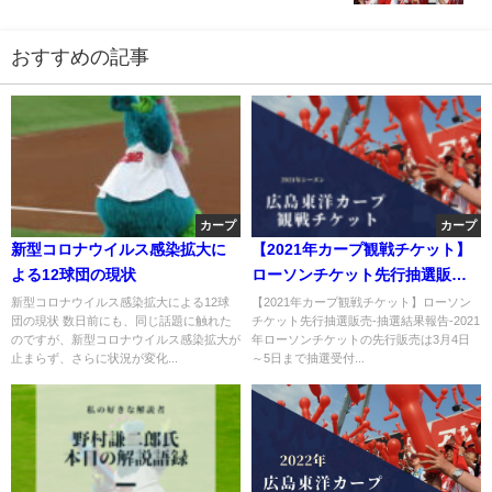
おすすめの記事
カープ
カープ
新型コロナウイルス感染拡大に
【2021年カープ観戦チケット】
よる12球団の現状
ローソンチケット先行抽選販売-
抽選結果報告-
新型コロナウイルス感染拡大による12球
【2021年カープ観戦チケット】ローソン
団の現状 数日前にも、同じ話題に触れた
チケット先行抽選販売-抽選結果報告-2021
のですが、新型コロナウイルス感染拡大が
年ローソンチケットの先行販売は3月4日
止まらず、さらに状況が変化...
～5日まで抽選受付...