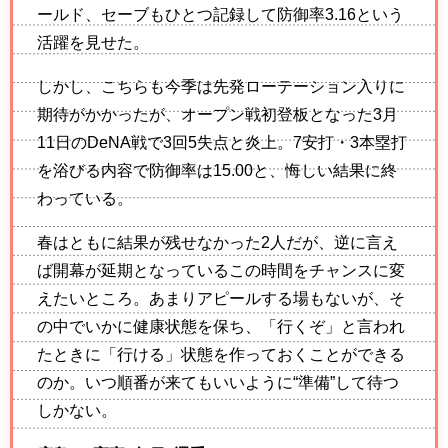
ールド、セーブもひとつ記録して防御率3.16という
活躍を見せた。
しかし、こちらも今季は先発ローテーション入りに
期待がかかったが、オープン戦初登板となった3月
11日のDeNA戦で3回5失点と炎上。7安打・3本塁打
を浴びる内容で防御率は15.00と、悔しい結果に終
わっている。
春はともに結果が残せなかった2人だが、逆に言え
ば開幕が延期となっているこの時間をチャンスに変
えたいところ。あまりアピールする場もないが、そ
の中でいかに健康状態を保ち、「行くぞ」と言われ
たときに「行ける」状態を作っておくことができる
のか。いつ順番が来てもいいように“準備”して待つ
しかない。