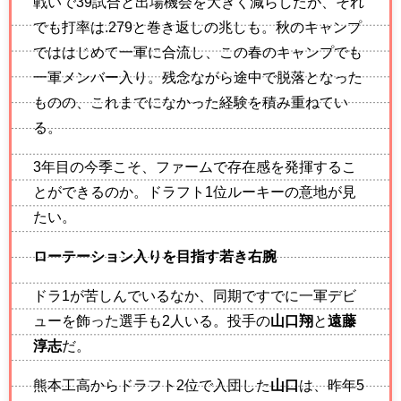
戦いで39試合と出場機会を大きく減らしたが、それ
でも打率は.279と巻き返しの兆しも。秋のキャンプ
でははじめて一軍に合流し、この春のキャンプでも
一軍メンバー入り。残念ながら途中で脱落となった
ものの、これまでになかった経験を積み重ねてい
る。
3年目の今季こそ、ファームで存在感を発揮するこ
とができるのか。ドラフト1位ルーキーの意地が見
たい。
ローテーション入りを目指す若き右腕
ドラ1が苦しんでいるなか、同期ですでに一軍デビ
ューを飾った選手も2人いる。投手の
山口翔
と
遠藤
淳志
だ。
熊本工高からドラフト2位で入団した
山口
は、昨年5