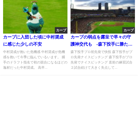
カープ
カープ
カープに入団した頃に中村奨成
カープの弱点を露呈で早々の守
に感じた少しの不安
護神交代も -森下投手に勝たせ
てあげたかった-
中村奨成が抱いた危機感 中村奨成が危機
森下投手プロ初先発で快投 森下投手がプ
感を抱いて今季に臨んでいるいます。 捕
ロ先発ナイスピッチング 森下投手がプロ
手のドラフト指名で初の競合になるほどの
先発でナイスピッチング 直前の練習試合
逸材だった中村奨成。 高卒...
２試合続けて大きく失点して...