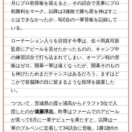
月にプロ初登板を迎えると、その試合で見事にプロ
初勝利をマーク。以降は3連敗で勝ち星を伸ばすこ
とはできなかったが、9試合の一軍登板を記録して
いる。
ローテーション入りを目指す今季は、佐々岡真司新
監督にアピールを見せたかったものの、キャンプ中
の練習試合で打ち込まれてしまい、オープン戦の登
板はゼロ。開幕一軍は遠くなったが、開幕そのもの
も伸びたためまだチャンスはあるだろう。まずはど
こかで首脳陣の目に留まるような投球を披露した
い。
つづいて、茨城県の霞ヶ浦高からドラフト5位で入
団したのが
遠藤淳志
。昨季はファームでのアピール
が実って6月に一軍デビューを果たすと、以降は一
軍のブルペンに定着して34試合に登板。1勝1敗6ホ