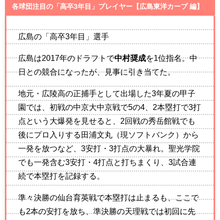
各球団注目の「高卒3年目」プレイヤー【広島東洋カープ 編】
広島の「高卒3年目」選手
広島は2017年のドラフトで
中村奨成
を1位指名。中
日との競合になったが、見事に引き当てた。
地元・広陵高の正捕手として出場した3年夏の甲子
園では、初戦の中京大中京戦で5の4、2本塁打で3打
点という大爆発を見せると、2回戦の秀岳館戦でも
後にプロ入りする田浦文丸（現ソフトバンク）から
一発を放つなど、3安打・3打点の大暴れ。聖光学院
でも一発含む3安打・4打点と打ちまくり、3試合連
続で本塁打を記録する。
準々決勝の仙台育英戦で本塁打は止まるも、ここで
も2本の安打を放ち、準決勝の天理戦では初回に先