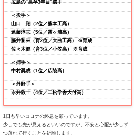
広島の“高卒3年目”選手
＜投手＞
山口 翔（2位／熊本工高）
遠藤淳志（5位／霞ヶ浦高）
藤井黎來（育2位／大曲工高） ※育成
佐々木健（育3位／小笠高） ※育成
＜捕手＞
中村奨成（1位／広陵高）
＜外野手＞
永井敦士（4位／二松学舎大付高）
1日も早いコロナの終息を願っています。
少しでも先が見えるといいのですが、不安と心配が少しず
つ薄れて行くことを祈願します。