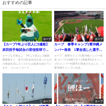
おすすめの記事
カープ
カープ
【カープ7年ぶり巨人に5連敗】
カープ 春季キャンプ1軍沖縄メ
床田投手毎試合の背信投球で先
ンバー発表 1軍合流した選手外
発ローテから外れます
れた選手は
カープなす術なし 7年ぶり巨人に5連敗
カープ 春季キャンプ1軍沖縄メンバー発
開幕後すぐ、若干の貯金生活を送ったもの
表 カープの沖縄で行う1軍春季2次キャン
の借金生活に入ってからは低迷を続けてい
プのメンバー44選手が発表されました。 1
ます。 とにかくカード...
軍沖縄キャンプに合流...
カープ
カープ