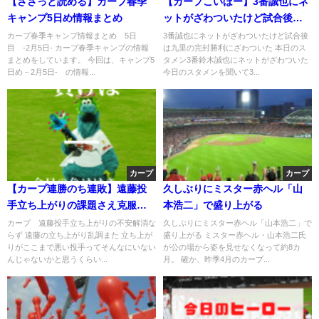
【ささっと読める】カープ春季
【カープこいほー】3番誠也にネ
キャンプ5日め情報まとめ
ットがざわついたけど試合後は
九里の完封勝利にざわついた
カープ春季キャンプ情報まとめ 5日
3番誠也にネットがざわついたけど試合後
目 -2月5日- カープ春季キャンプの情報
は九里の完封勝利にざわついた 本日のス
まとめをしています。 今回は、キャンプ5
タメン3番鈴木誠也にネットがざわついた
日め－2月5日- の情報...
今日のスタメンを聞いて3...
カープ
カープ
【カープ連勝のち連敗】遠藤投
久しぶりにミスター赤ヘル「山
手立ち上がりの課題さえ克服出
本浩二」で盛り上がる
来たら凄い投手になる予感
カープ 遠藤投手立ち上がりの不安解消な
久しぶりにミスター赤ヘル「山本浩二」で
らず 遠藤の立ち上がり乱調また 立ち上が
盛り上がる ミスター赤ヘル・山本浩二氏
りがここまで悪い投手ってそんなにいない
が公の場から姿を見せなくなって約8カ
んじゃないかと思うくらい...
月。 確か、昨季4月のカープ...