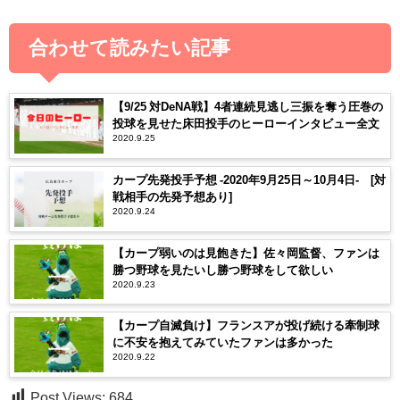
合わせて読みたい記事
【9/25 対DeNA戦】4者連続見逃し三振を奪う圧巻の
投球を見せた床田投手のヒーローインタビュー全文
2020.9.25
カープ先発投手予想 ‐2020年9月25日～10月4日- [対
戦相手の先発予想あり]
2020.9.24
【カープ弱いのは見飽きた】佐々岡監督、ファンは
勝つ野球を見たいし勝つ野球をして欲しい
2020.9.23
【カープ自滅負け】フランスアが投げ続ける牽制球
に不安を抱えてみていたファンは多かった
2020.9.22
Post Views:
684