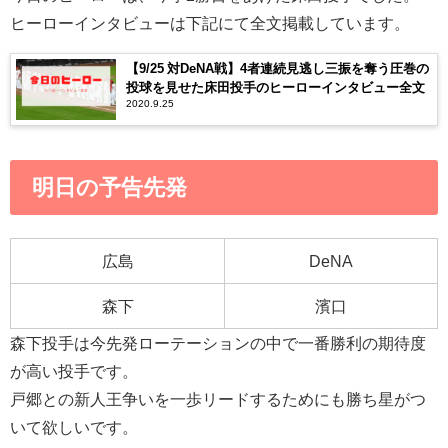
ヒーローインタビューは下記にて全文掲載しています。
【9/25 対DeNA戦】4者連続見逃し三振を奪う圧巻の
投球を見せた床田投手のヒーローインタビュー全文
2020.9.25
明日の予告先発
広島
DeNA
森下
濱口
森下投手は今先発ローテーションの中で一番勝利の期待度
が高い投手です。
戸郷との新人王争いを一歩リードするためにも勝ち星がつ
いて欲しいです。