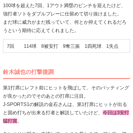
100球を超えた7回、1アウト満塁のピンチを迎えたけど、
強打者ソトをダブルプレーに仕留めて切り抜けました。
まだ球に威力がまだ残っていて、何とか抑えてくれるだろ
うという期待に応えてくれました。
7回 114球 8被安打 9奪三振 1四死球 1失点
鈴木誠也の打撃復調
第1打席にレフト前にヒットを飛ばして、そのバッティング
が良かったのでそのあとの打席に注目。
J-SPORTS1の解説の金石さんは、第1打席にヒットが出る
と固め打ちが出来る打者と解説していたけど、
今日は3安打
猛打賞
。