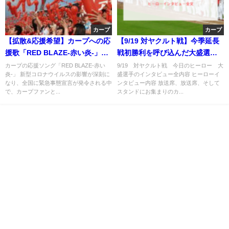
カープ
カープ
【拡散&応援希望】カープへの応
【9/19 対ヤクルト戦】今季延長
援歌「RED BLAZE-赤い炎-」 -
戦初勝利を呼び込んだ大盛選手
中国新聞でも紹介されました-
のヒーローインタビュー全文ご
カープの応援ソング「RED BLAZE-赤い
9/19 対ヤクルト戦 今日のヒーロー 大
炎-」 新型コロナウイルスの影響が深刻に
盛選手のインタビュー全内容 ヒーローイ
紹介
なり、全国に緊急事態宣言が発令される中
ンタビュー内容 放送席、放送席、そして
で、カープファンと...
スタンドにお集まりのカ...