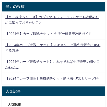
最近の投稿
【MLB東京シリーズ】カブスVSドジャース -チケット確保のた
めに知っておきたいこと-
【2024年】カープ観戦チケット 先行/一般発売攻略ガイド
【2024年カープ観戦チケット 】JCBセリーグ枠先行販売に参加
する方法
【2024年カープ観戦チケット】これを見れば先行販売の狙い目
がわかる
【2024年カープ観戦】裏技的チケット購入法- JCBセリーグ枠-
人気記事
人気記事