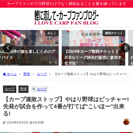
カープファンがプロ野球だけでなく興味あることを書き綴っています
観戦チケット
カープ
【2024年カープ観戦チケット 】
【2024年カープ観戦チケット】こ
JCBセリーグ枠先行販売に参加す
れを見れば先行販売の狙い目がわ
る方法
かる
2024年1月22日
2024年1月21日
ホーム
野球
カープ
【カープ連敗ストップ】やはり野球はピッチャー!先
発が試合を作って4番が打てば"こいほー"出来る!
カープ
野球
カープ
【カープ連敗ストップ】やはり野球はピッチャー!
先発が試合を作って4番が打てば"こいほー"出来
る!
2020年9月25日
4分30秒