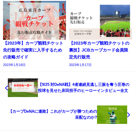
【2023年】カープ観戦チケット
【2023年カープ観戦チケットの
先行販売で確実に入手するため
裏技】JCBカープカード会員限
の攻略ガイド
定先行販売
2023年1月18日
2023年1月17日
【9/25 対DeNA戦】4者連続見逃し三振を奪う圧巻の
投球を見せた床田投手のヒーローインタビュー全文
【カープDeNAに連敗】これがカープが勝つための
采配なのか?