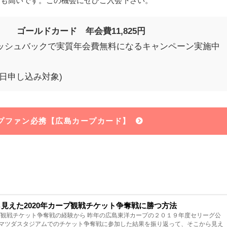
も高いです。この機会にぜひご入会下さい。
 ゴールドカード 年会費11,825円
ッシュバックで実質年会費無料になるキャンペーン実施中
月31日申し込み対象)
プファン必携【広島カープカード】
から見えた2020年カープ観戦チケット争奪戦に勝つ方法
ープ観戦チケット争奪戦の経験から 昨年の広島東洋カープの２０１９年度セリーグ公
マツダスタジアムでのチケット争奪戦に参加した結果を振り返って、そこから見え