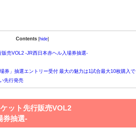
Contents
[
hide
]
販売VOL2 -JR西日本赤ヘル入場券抽選-
入場券」抽選エントリー受付 最大の魅力は1試合最大10枚購入で
い先行発売
チケット先行販売VOL2
場券抽選-