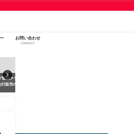
ー
お問い合わせ
CONTACT
カープ
カープ
観戦
ット】
【2023年】カープ観戦チケット
【2024年カープ観戦チケッ
狙い目
先行販売で確実に入手するため
JCBセリーグ枠先行販売に
の攻略ガイド
る方法
2023年1月18日
2024年1月22日