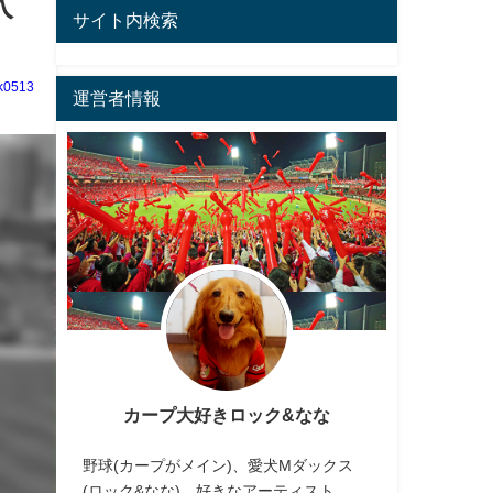
入
サイト内検索
k0513
運営者情報
カープ大好きロック&なな
野球(カープがメイン)、愛犬Mダックス
(ロック&なな)、好きなアーティスト