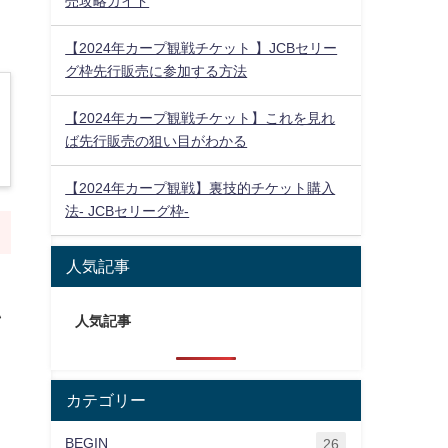
売攻略ガイド
【2024年カープ観戦チケット 】JCBセリー
グ枠先行販売に参加する方法
【2024年カープ観戦チケット】これを見れ
ば先行販売の狙い目がわかる
【2024年カープ観戦】裏技的チケット購入
法- JCBセリーグ枠-
人気記事
い
人気記事
カテゴリー
BEGIN
26