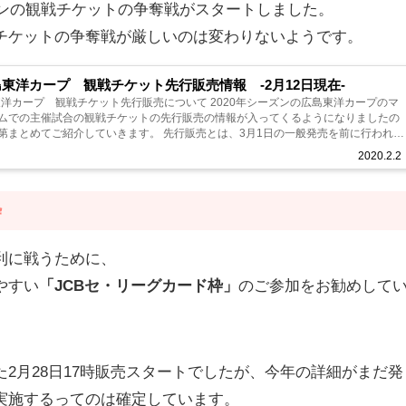
ズンの観戦チケットの争奪戦がスタートしました。
チケットの争奪戦が厳しいのは変わりないようです。
広島東洋カープ 観戦チケット先行販売情報 -2月12日現在-
島東洋カープ 観戦チケット先行販売について 2020年シーズンの広島東洋カープのマ
ムでの主催試合の観戦チケットの先行販売の情報が入ってくるようになりましたの
第まとめてご紹介していきます。 先行販売とは、3月1日の一般発売を前に行われる
。 その販売方法...
2020.2.2
枠
利に戦うために、
やすい
「JCBセ・リーグカード枠」
のご参加をお勧めして
2月28日17時販売スタートでしたが、今年の詳細がまだ発
実施するってのは確定しています。