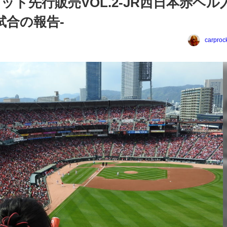
ット先行販売VOL.2-JR西日本赤ヘル
試合の報告-
carproc