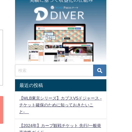
最近の投稿
【MLB東京シリーズ】カブスVSドジャース -
チケット確保のために知っておきたいこ
と-
【2024年】カープ観戦チケット 先行/一般発