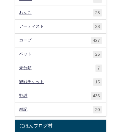
わんこ
25
アーティスト
38
カープ
427
ペット
25
未分類
7
観戦チケット
15
野球
436
雑記
20
にほんブログ村