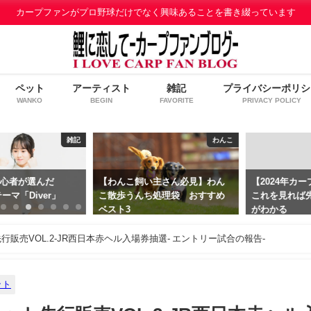
カープファンがプロ野球だけでなく興味あることを書き綴っています
ペット
アーティスト
雑記
プライバシーポリシ
WANKO
BEGIN
FAVORITE
PRIVACY POLICY
雑記
わんこ
だ
【わんこ飼い主さん必見】わん
【2024年カープ観戦チケ
r」
こ散歩うんち処理袋 おすすめ
これを見れば先行販売の
ベスト3
がわかる
2019年12月21日
2024年1月21日
行販売VOL.2-JR西日本赤ヘル入場券抽選- エントリー試合の報告-
ット