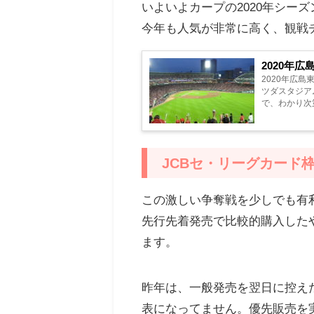
いよいよカープの2020年シー
今年も人気が非常に高く、観戦
2020年
2020年広
ツダスタジア
で、わかり次
販売を指します
JCBセ・リーグカード
この激しい争奪戦を少しでも有
先行先着発売で比較的購入した
ます。
昨年は、一般発売を翌日に控えた
表になってません。優先販売を