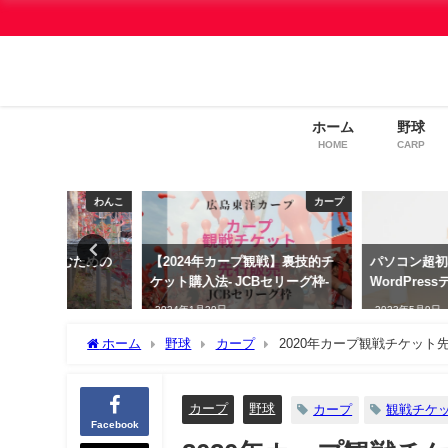
ホーム
野球
HOME
CARP
わんこ
カープ
むための
【2024年カープ観戦】裏技的チ
パソコン超初心者が選ん
ケット購入法- JCBセリーグ枠-
WordPressテーマ「Dive
2024年1月20日
2023年5月9日
ホーム
野球
カープ
2020年カープ観戦チケット先
カープ
野球
カープ
観戦チケ
Facebook