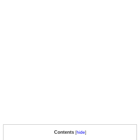
Contents
[
hide
]