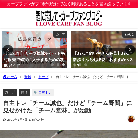
カープファンがプロ野球だけでなく興味あることを書き綴っています
カープ
わんこ
【2023年】カープ観戦チケット先
【わんこ飼い主さん必見】わんこ
行販売で確実に入手するための攻
散歩うんち処理袋 おすすめベス
略ガイド
ト3
2023年1月18日
2019年12月21日
ホーム
野球
カープ
自主トレ「チーム誠也」だけど「チーム野間」に見
せかけた「チーム堂林」が始動
カープ
野球
自主トレ
自主トレ「チーム誠也」だけど「チーム野間」に
見せかけた「チーム堂林」が始動
2020年1月7日
5分14秒