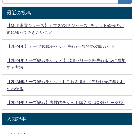
最近の投稿
【MLB東京シリーズ】カブスVSドジャース -チケット確保のた
めに知っておきたいこと-
【2024年】カープ観戦チケット 先行/一般発売攻略ガイド
【2024年カープ観戦チケット 】JCBセリーグ枠先行販売に参加
する方法
【2024年カープ観戦チケット】これを見れば先行販売の狙い目
がわかる
【2024年カープ観戦】裏技的チケット購入法- JCBセリーグ枠-
人気記事