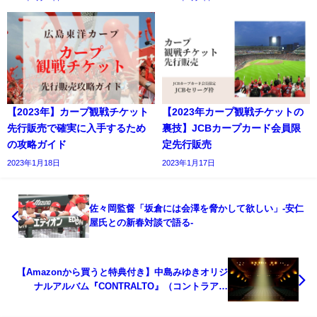
【2023年】カープ観戦チケット
【2023年カープ観戦チケットの
先行販売で確実に入手するため
裏技】JCBカープカード会員限
の攻略ガイド
定先行販売
2023年1月18日
2023年1月17日
佐々岡監督「坂倉には会澤を脅かして欲しい」-安仁
屋氏との新春対談で語る-
【Amazonから買うと特典付き】中島みゆきオリジ
ナルアルバム『CONTRALTO』（コントラアル
ト） 本日発売