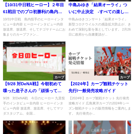
【10/31中日戦ヒーロー】２年目
中島みゆき「結果オーライ」つ
61戦目でのプロ初勝利の島内投
いに中止決定 -すべての楽しみ
手のインタビュー全文
を奪われた--
10/31中日戦 島内投手のヒーローインタ
中島みゆきコンサート「結果オーライ」
ビュー全内容 ヒーローインタビュー内容
新型コロナウイルスの感染拡大防止が、き
放送席、放送席、そしてナゴヤドームにお
わめて深刻な影を落としています。 2月26
集まりのカープファン...
日に政府から自粛要請が...
カープ
カープ
【9/28 対DeNA戦】今朝初めて
【2024年】カープ観戦チケット
喋った息子さんの「頑張ってき
先行/一般発売攻略ガイド
てね」に完封で応えた九里投手
9/28 対DeNA戦 今日のヒーロー 九里投
【2024年】カープ観戦チケット 先行発売
手のインタビュー全内容 ヒーローインタ
攻略ガイド 広島東洋カープの2024年シー
のヒーローインタビュー
ビュー内容 放送席、放送席、そしてマツ
ズン観戦チケットの販売情報をご案内しま
ダスタジアム、全国...
す。 先行発売か...