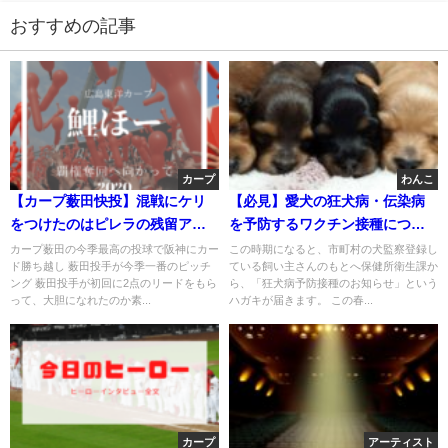
おすすめの記事
カープ
わんこ
【カープ薮田快投】混戦にケリ
【必見】愛犬の狂犬病・伝染病
をつけたのはピレラの残留アピ
を予防するワクチン接種につい
ール弾
て
カープ薮田の今季最高の投球で阪神にカー
この時期になると、市町村の犬監察登録し
ド勝ち越し 薮田投手が今季一番のピッチ
ている飼い主さんのもとへ保健所衛生課か
ング 薮田投手が初回に2点のリードをもら
ら、「狂犬病予防接種のお知らせ」という
って、大胆になれたのか素...
ハガキが届きます。 この春...
カープ
アーティスト