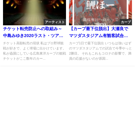
アーティスト
カープ
チケット転売防止への取組み～
【カープ最下位脱出】大瀬良で
中島みゆき2020ラスト・ツアー
マツダスタジアム有観客試合初
「結果オーライ」
勝利-ヒロイン堂林選手の全文掲
チケット高額転売の現状 私はプロ野球観
カープ1日で最下位脱出 いつもは強いはず
戦が好きで、よく球場に出かけています。
のマツダスタジアムでの試合で今季やっと
載-
私が贔屓にしている広島東洋カープの観戦
2勝目。 それもこれもコロナの影響で、満
チケットがここ数年のカー...
員の応援がないのが原因...