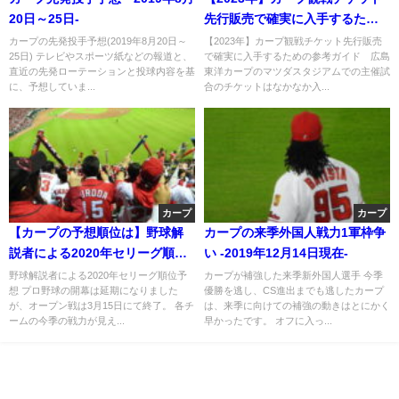
20日～25日-
先行販売で確実に入手するため
の攻略ガイド
カープの先発投手予想(2019年8月20日～
【2023年】カープ観戦チケット先行販売
25日) テレビやスポーツ紙などの報道と、
で確実に入手するための参考ガイド 広島
直近の先発ローテーションと投球内容を基
東洋カープのマツダスタジアムでの主催試
に、予想していま...
合のチケットはなかなか入...
カープ
カープ
【カープの予想順位は】野球解
カープの来季外国人戦力1軍枠争
説者による2020年セリーグ順位
い -2019年12月14日現在-
予想まとめ -3月20日現在-
野球解説者による2020年セリーグ順位予
カープが補強した来季新外国人選手 今季
想 プロ野球の開幕は延期になりました
優勝を逃し、CS進出までも逃したカープ
が、オープン戦は3月15日にて終了。 各チ
は、来季に向けての補強の動きはとにかく
ームの今季の戦力が見え...
早かったです。 オフに入っ...