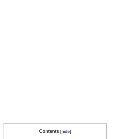
Contents
[
hide
]