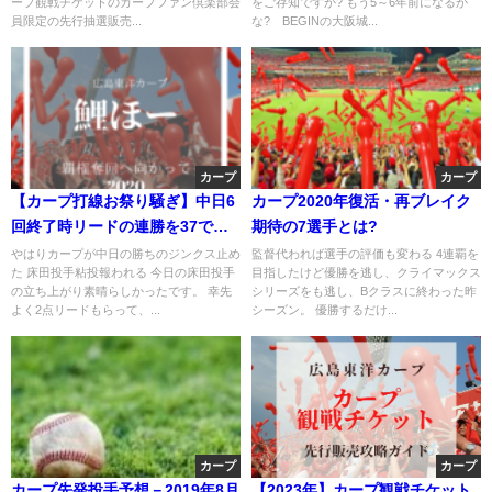
ープ観戦チケットのカープファン倶楽部会
をご存知ですか? もう5～6年前になるか
員限定の先行抽選販売...
な? BEGINの大阪城...
カープ
カープ
【カープ打線お祭り騒ぎ】中日6
カープ2020年復活・再ブレイク
回終了時リードの連勝を37でス
期待の7選手とは?
トップさせた
やはりカープが中日の勝ちのジンクス止め
監督代われば選手の評価も変わる 4連覇を
た 床田投手粘投報われる 今日の床田投手
目指したけど優勝を逃し、クライマックス
の立ち上がり素晴らしかったです。 幸先
シリーズをも逃し、Bクラスに終わった昨
よく2点リードもらって、...
シーズン。 優勝するだけ...
カープ
カープ
カープ先発投手予想－2019年8月
【2023年】カープ観戦チケット