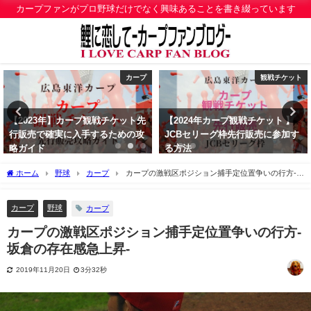
カープファンがプロ野球だけでなく興味あることを書き綴っています
観戦チケット
わんこ
【2024年カープ観戦チケット 】
【わんこ飼い主さん必見】わんこ
JCBセリーグ枠先行販売に参加す
散歩うんち処理袋 おすすめベス
る方法
ト3
2024年1月22日
2019年12月21日
ホーム
野球
カープ
カープの激戦区ポジション捕手定位置争いの行方-坂
倉の存在感急上昇-
カープ
野球
カープ
カープの激戦区ポジション捕手定位置争いの行方-
坂倉の存在感急上昇-
2019年11月20日
3分32秒