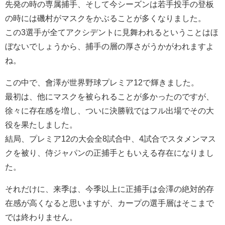
先発の時の専属捕手、そして今シーズンは若手投手の登板
の時には磯村がマスクをかぶることが多くなりました。
この3選手が全てアクシデントに見舞われるということはほ
ぼないでしょうから、捕手の層の厚さがうかがわれますよ
ね。
この中で、會澤が世界野球プレミア12で輝きました。
最初は、他にマスクを被られることが多かったのですが、
徐々に存在感を増し、ついに決勝戦ではフル出場でその大
役を果たしました。
結局、プレミア12の大会全8試合中、4試合でスタメンマス
クを被り、侍ジャパンの正捕手ともいえる存在になりまし
た。
それだけに、来季は、今季以上に正捕手は会澤の絶対的存
在感が高くなると思いますが、カープの選手層はそこまで
では終わりません。