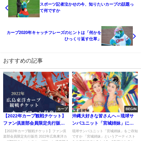
スポーツ記者泣かせの今、知りたいカープの話題っ
て何ですか
カープ2020年キャッチフレーズのヒントは「何かを
ひっくり返す仕草」
おすすめの記事
カープ
BEGIN
【2022年カープ観戦チケット】
沖縄大好きな皆さんへ～琉球サ
ファン倶楽部会員限定先行販売
ンバユニット「宮城姉妹」にご
抽選報告
注目ください
【2022年カープ観戦チケット】ファン倶
琉球サンバユニット「宮城姉妹」をご存知
楽部会員限定先行販売 2022年広島東洋カ
ですか 「宮城姉妹」というアーティスト