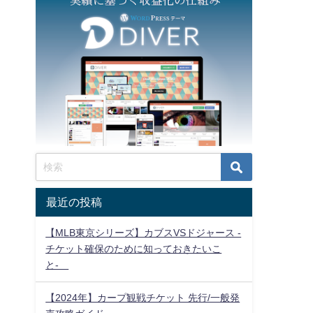
最近の投稿
【MLB東京シリーズ】カブスVSドジャース -
チケット確保のために知っておきたいこ
と-
【2024年】カープ観戦チケット 先行/一般発