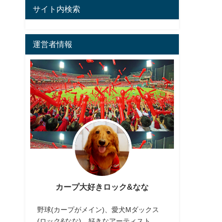
サイト内検索
運営者情報
カープ大好きロック&なな
野球(カープがメイン)、愛犬Mダックス
(ロック&なな)、好きなアーティスト