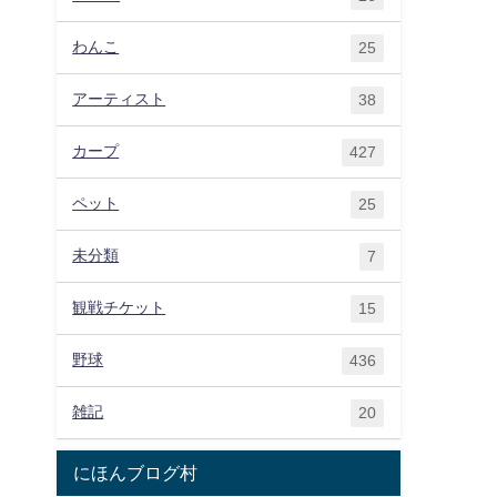
わんこ
25
アーティスト
38
カープ
427
ペット
25
未分類
7
観戦チケット
15
野球
436
雑記
20
にほんブログ村