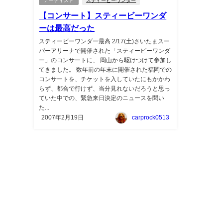
アーティスト
スティービーワンダー
【コンサート】スティービーワンダ
ーは最高だった
スティービーワンダー最高 2/17(土)さいたまスー
パーアリーナで開催された「スティービーワンダ
ー」のコンサートに、 岡山から駆けつけて参加し
てきました。 数年前の年末に開催された福岡での
コンサートを、チケットを入していたにもかかわ
らず、都合で行けず、当分見れないだろうと思っ
ていた中での、緊急来日決定のニュースを聞い
た...
2007年2月19日
carprock0513