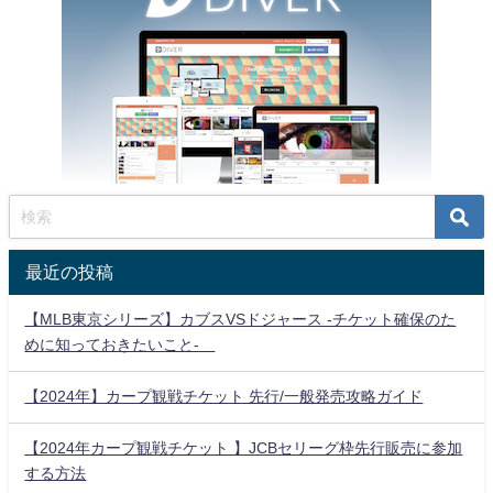
最近の投稿
【MLB東京シリーズ】カブスVSドジャース -チケット確保のた
めに知っておきたいこと-
【2024年】カープ観戦チケット 先行/一般発売攻略ガイド
【2024年カープ観戦チケット 】JCBセリーグ枠先行販売に参加
する方法